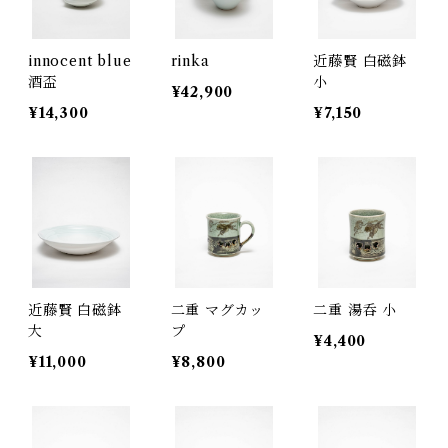
innocent blue
rinka
近藤賢 白磁鉢
酒盃
小
¥42,900
¥14,300
¥7,150
近藤賢 白磁鉢
二重 マグカッ
二重 湯呑 小
大
プ
¥4,400
¥11,000
¥8,800