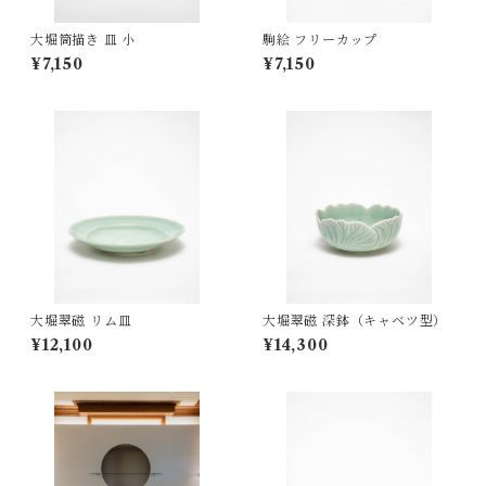
大堀筒描き 皿 小
駒絵 フリーカップ
¥7,150
¥7,150
大堀翠磁 リム皿
大堀翠磁 深鉢（キャベツ型）
¥12,100
¥14,300