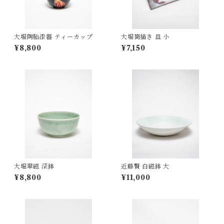
大堀陶胎漆器 ティーカップ
大堀筒描き 皿 小
¥8,800
¥7,150
大堀翠磁 深鉢
近藤賢 白磁鉢 大
¥8,800
¥11,000