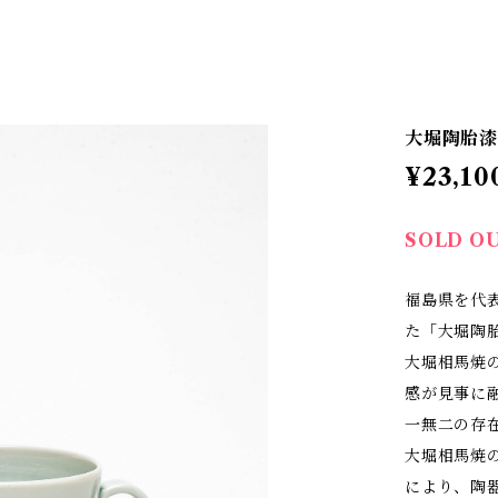
大堀陶胎漆
¥23,10
SOLD O
福島県を代
た「大堀陶
大堀相馬焼
感が見事に
一無二の存
大堀相馬焼
により、陶