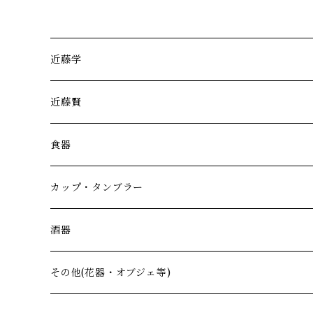
近藤学
近藤賢
食器
カップ・タンブラー
酒器
その他(花器・オブジェ等)