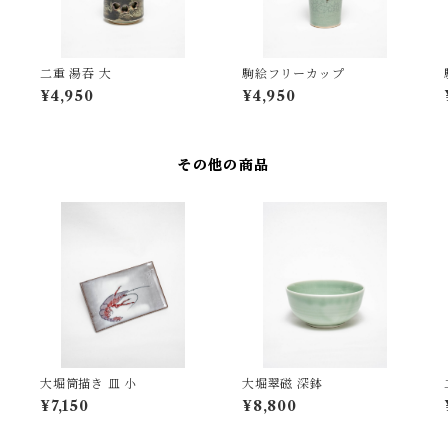
二重 湯吞 大
駒絵フリーカップ
¥4,950
¥4,950
その他の商品
大堀筒描き 皿 小
大堀翠磁 深鉢
¥7,150
¥8,800