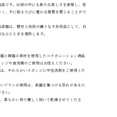
逸品です。伝統の中にも新たな美しさを表現し、見
なく、手に取るたびに豊かな質感を感じることがで
胎漆器は、歴史と技術が織りなす芸術品として、日
別なひとときを提供します。
】
は漆器と陶器の素材を使用したコラボレーション商品
レンジや食洗機のご使用はお控えください。
る際は、やわらかいスポンジに中性洗剤をご使用くだ
や硬いブラシの使用は、表面を傷つける恐れがあるた
ださい。
後は、柔らかい布で優しく拭いて乾燥させてくださ