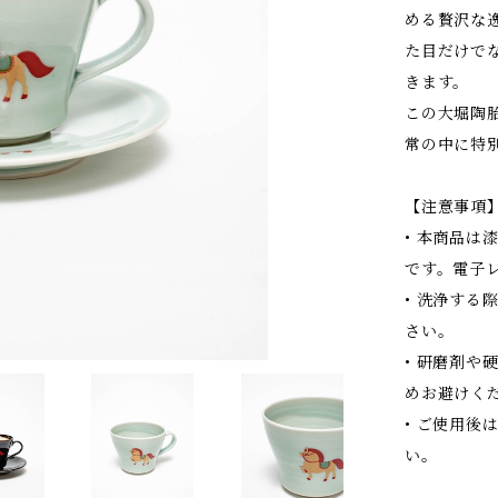
める贅沢な
た目だけで
きます。
この大堀陶
常の中に特
【注意事項
• 本商品
です。電子
• 洗浄す
さい。
• 研磨剤
めお避けく
• ご使用
い。