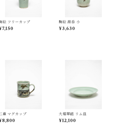
駒絵 フリーカップ
駒絵 湯呑 小
¥7,150
¥3,630
二重 マグカップ
大堀翠磁 リム皿
¥8,800
¥12,100