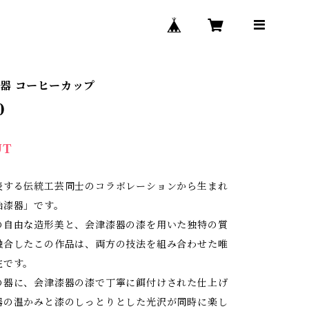
器 コーヒーカップ
0
UT
表する伝統工芸同士のコラボレーションから生まれ
胎漆器」です。
の自由な造形美と、会津漆器の漆を用いた独特の質
融合したこの作品は、両方の技法を組み合わせた唯
在です。
の器に、会津漆器の漆で丁寧に餌付けされた仕上げ
器の温かみと漆のしっとりとした光沢が同時に楽し