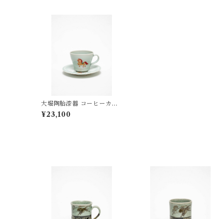
大堀陶胎漆器 コーヒーカッ
プ
¥23,100