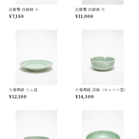
近藤賢 白磁鉢 小
近藤賢 白磁鉢 大
¥7,150
¥11,000
大堀翠磁 リム皿
大堀翠磁 深鉢（キャベツ型）
¥12,100
¥14,300