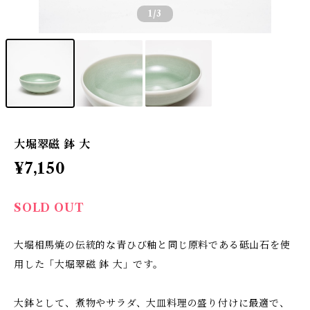
1
/3
大堀翠磁 鉢 大
¥7,150
SOLD OUT
大堀相馬焼の伝統的な青ひび釉と同じ原料である砥山石を使
用した「大堀翠磁 鉢 大」です。
大鉢として、煮物やサラダ、大皿料理の盛り付けに最適で、