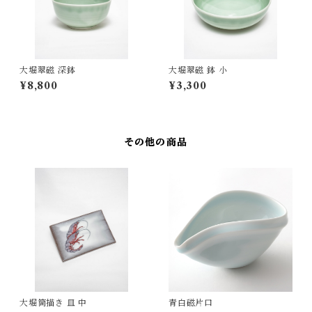
大堀翠磁 深鉢
大堀翠磁 鉢 小
¥8,800
¥3,300
その他の商品
大堀筒描き 皿 中
青白磁片口