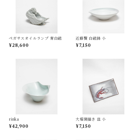
ペガサスオイルランプ 青白磁
近藤賢 白磁鉢 小
¥28,600
¥7,150
rinka
大堀筒描き 皿 小
¥42,900
¥7,150