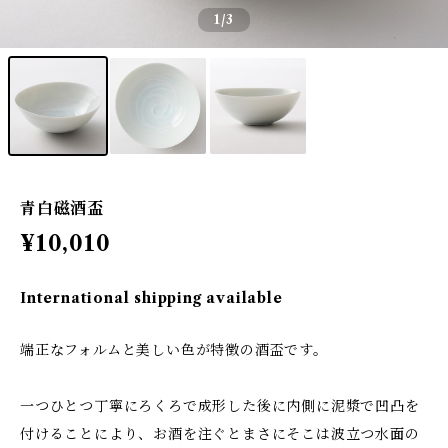
1
/3
青白磁酒盃
¥10,010
International shipping available
端正なフォルムと美しい色が特徴の酒盃です。
一つひとつ丁寧にろくろで成形した後に内側に泥漿で凹凸を
付けることにより、お酒を注ぐとまさにそこは波立つ水面の