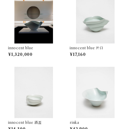
innocent blue
innocent blue 片口
¥1,320,000
¥17,160
innocent blue 酒盃
rinka