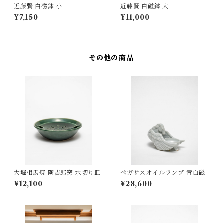
近藤賢 白磁鉢 小
近藤賢 白磁鉢 大
¥7,150
¥11,000
その他の商品
大堀相馬焼 陶吉郎窯 水切り皿
ペガサスオイルランプ 青白磁
¥12,100
¥28,600